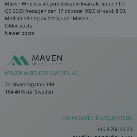
Maven Wireless att publicera sin kvartalsrapport för
Q3 2025 fredagen den 17 oktober 2025 cirka kl. 8:00.
Med anledning av det bjuder Maven...
Posts
Older posts
Newer posts
navigation
Sidfot
MAVEN WIRELESS SWEDEN AB
Torshamnsgatan 39B
164 40 Kista, Sweden
CORPORATE HEADQUARTERS
+46 8 760 43 00
info@mavenwireless.com