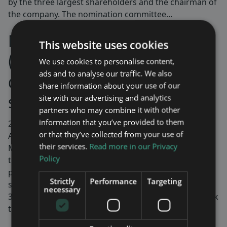
by the three largest shareholders and the chairman of
the company. The nomination committee...
Maven Wireless Sweden AB
This website uses cookies
(publ) publicerar
We use cookies to personalise content,
delårsrapport för juli-
ads and to analyse our traffic. We also
share information about your use of our
september 2025
site with our advertising and analytics
partners who may combine it with other
information that you’ve provided to them
2025-10-17
or that they’ve collected from your use of
Av
their services.
Read more in our Privacy
Maven Wireless publicerar idag delårsrapport för
Policy
tredje kvartalet 2025. Rapporten finns även tillgänglig
på www.mavenwireless.com Utmanande kvartal med
Strictly
Performance
Targeting
stark bruttomarginal om 46% Tredje kvartalet 1 juli –
necessary
30 september 2025 (TSEK) Nettoomsättningen uppgick
till 31 391 (35 880) EBITDA uppgick till -2 904 (-2 839)...