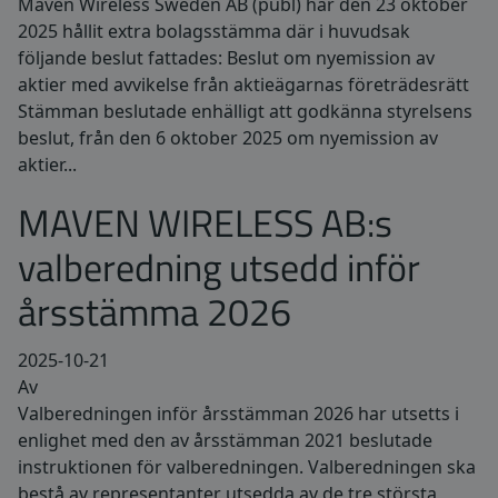
Maven Wireless Sweden AB (publ) har den 23 oktober
2025 hållit extra bolagsstämma där i huvudsak
följande beslut fattades: Beslut om nyemission av
aktier med avvikelse från aktieägarnas företrädesrätt
Stämman beslutade enhälligt att godkänna styrelsens
beslut, från den 6 oktober 2025 om nyemission av
aktier...
MAVEN WIRELESS AB:s
valberedning utsedd inför
årsstämma 2026
2025-10-21
Av
Valberedningen inför årsstämman 2026 har utsetts i
enlighet med den av årsstämman 2021 beslutade
instruktionen för valberedningen. Valberedningen ska
bestå av representanter utsedda av de tre största