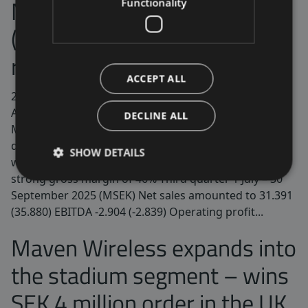
Maven Wireless Sweden AB
Functionality
(publ) publishes interim
report July-September 2025
ACCEPT ALL
2025-10-17
Av
DECLINE ALL
Maven Wireless publish interim report for third
quarter 2025. The interim report is also available at
SHOW DETAILS
www.mavenwireless.com Challenging quarter with
strong gross margin of 46% Third quarter 1 July – 30
September 2025 (MSEK) Net sales amounted to 31.391
(35.880) EBITDA -2.904 (-2.839) Operating profit...
Maven Wireless expands into
the stadium segment – wins
SEK 4 million order in the UK