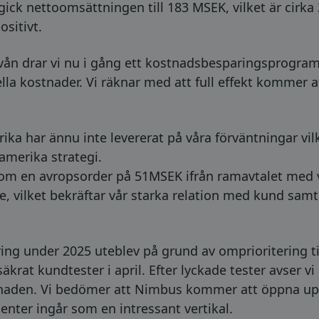
pgick nettoomsättningen till 183 MSEK, vilket är cirka
sitivt.
vån drar vi nu i gång ett kostnadsbesparingsprogr
lla kostnader. Vi räknar med att full effekt kommer a
a har ännu inte levererat på våra förväntningar vilke
merika strategi.
nkom en avropsorder på 51MSEK ifrån ramavtalet med 
ike, vilket bekräftar vår starka relation med kund s
ng under 2025 uteblev på grund av omprioritering ti
äkrat kundtester i april. Efter lyckade tester avser vi
knaden. Vi bedömer att Nimbus kommer att öppna upp
nter ingår som en intressant vertikal.