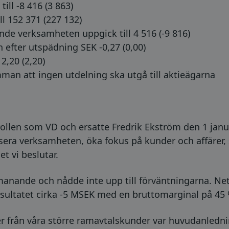
ill -8 416 (3 863)
l 152 371 (227 132)
nde verksamheten uppgick till 4 516 (-9 816)
h efter utspädning SEK -0,27 (0,00)
2,20 (2,20)
mman att ingen utdelning ska utgå till aktieägarna
 rollen som VD och ersatte Fredrik Ekström den 1 janua
lisera verksamheten, öka fokus på kunder och affärer,
t vi beslutar.
utmanande och nådde inte upp till förväntningarna. 
esultatet cirka -5 MSEK med en bruttomarginal på 45 
 från våra större ramavtalskunder var huvudanlednin