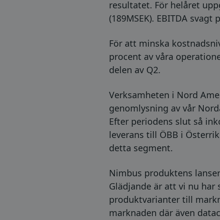
resultatet. För helåret up
(189MSEK). EBITDA svagt po
För att minska kostnadsni
procent av våra operatione
delen av Q2.
Verksamheten i Nord Amerik
genomlysning av vår Norda
Efter periodens slut så i
leverans till ÖBB i Österr
detta segment.
Nimbus produktens lanseri
Glädjande är att vi nu har s
produktvarianter till mar
marknaden där även datace