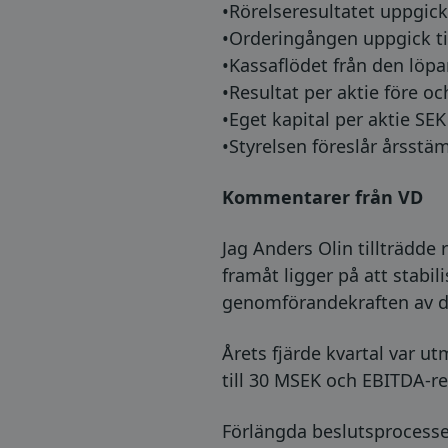
•Rörelseresultatet uppgick t
•Orderingången uppgick til
•Kassaflödet från den löpa
•Resultat per aktie före oc
•Eget kapital per aktie SEK 
•Styrelsen föreslår årsstä
Kommentarer från VD
Jag Anders Olin tillträdde
framåt ligger på att stabi
genomförandekraften av de
Årets fjärde kvartal var 
till 30 MSEK och EBITDA-r
Förlängda beslutsprocesser