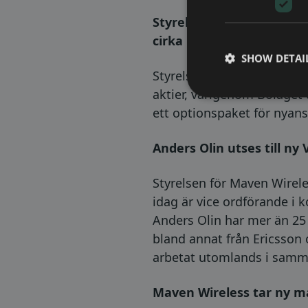
Styrelsen för Maven Wire
cirka 10 MSEK
SHOW DETAI
Styrelsen för Maven Wirel
aktier, varigenom Bolaget t
ett optionspaket för nyan
Anders Olin utses till ny
Styrelsen för Maven Wirele
idag är vice ordförande i k
Anders Olin har mer än 25
bland annat från Ericsson 
arbetat utomlands i samma
Maven Wireless tar ny mar