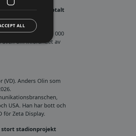
ion av aktier, om totalt
ACCEPT ALL
 av sammanlagt 1 200 000
as även om införandet av
ör (VD). Anders Olin som
2026.
mmunikationsbranschen,
 och USA. Han har bott och
för Zeta Display.
 stort stadionprojekt