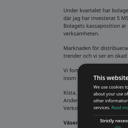
Under kvartalet har bolage
där jag har investerat 5 M
Bolagets kassaposition är 
verksamheten.
Marknaden för distribuera
trender och vi ser en ökad 
Vi fortsätter vårt långsik
This websit
inom mobil kommunikation –
We use cookies to
Kista, 6 februari 2026.
about your use of
Anders Olin
other information
services.
Read mor
Verkställande direktör
Strictly neces
Väsentliga händelser und