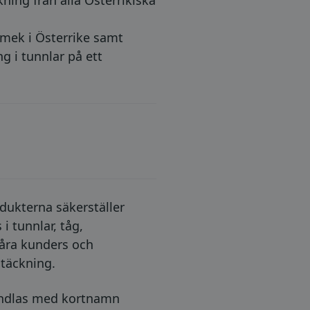
ning från alla Österrikiska
omek i Österrike samt
g i tunnlar på ett
dukterna säkerställer
i tunnlar, tåg,
våra kunders och
 täckning.
andlas med kortnamn