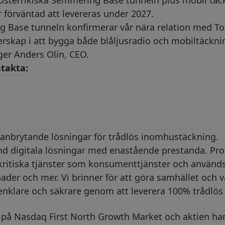
i österrikiska Semmering Base tunneln plus mobil täck
 förväntad att levereras under 2027.
g Base tunneln konfirmerar vår nära relation med T
erskap i att bygga både blåljusradio och mobiltäcknin
äger Anders Olin, CEO.
takta:
anbrytande lösningar för trådlös inomhustäckning.
nd digitala lösningar med enastående prestanda. Pro
 kritiska tjänster som konsumenttjänster och används 
ader och mer. Vi brinner för att göra samhället och 
 enklare och säkrare genom att leverera 100% trådlös
t på Nasdaq First North Growth Market och aktien h