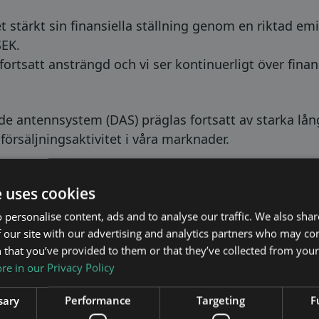
t stärkt sin finansiella ställning genom en riktad e
SEK.
fortsatt ansträngd och vi ser kontinuerligt över fina
de antennsystem (DAS) präglas fortsatt av starka lå
försäljningsaktivitet i våra marknader.
tiga arbete med att bygga ett globalt, lönsamt, och 
e uses cookies
 med ett tydligt fokus på disciplin, fokus och reali
 personalise content, ads and to analyse our traffic. We also sha
 our site with our advertising and analytics partners who may co
 that you’ve provided to them or that they’ve collected from your 
e in our Privacy Policy
sary
Performance
Targeting
F
er fjärde kvartalet