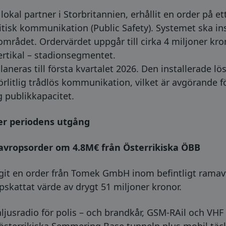
lokal partner i Storbritannien, erhållit en order på e
itisk kommunikation (Public Safety). Systemet ska ins
området. Ordervärdet uppgår till cirka 4 miljoner kr
ertikal – stadionsegmentet.
laneras till första kvartalet 2026. Den installerade 
lförlitlig trådlös kommunikation, vilket är avgörande
publikkapacitet.
er periodens utgång
 avropsorder om 4.8M€ från Österrikiska ÖBB
it en order från Tomek GmbH inom befintligt ramav
ppskattat värde av drygt 51 miljoner kronor.
ljusradio för polis – och brandkår, GSM-RAil och VHF