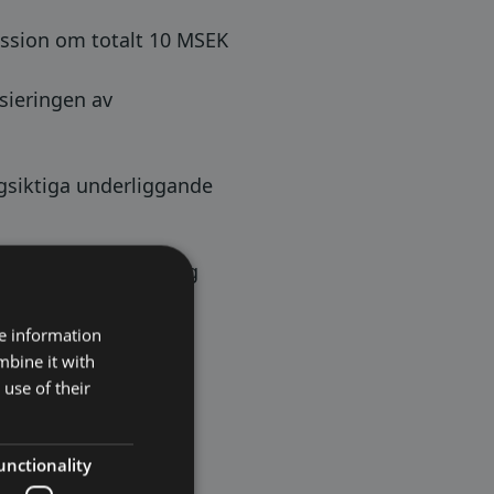
mission om totalt 10 MSEK
nsieringen av
ngsiktiga underliggande
marknadsledande bolag
sm i närtid.
re information
mbine it with
use of their
unctionality