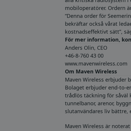
alla kritiska radiosystem 
mobiloperatörer. Ordern är
“Denna order för Seemerin
bekräftar också vårat leda
kostnadseffektivt sätt”, s
För mer information, kon
Anders Olin, CEO
+46-8-760 43 00
www.mavenwireless.com
Om Maven Wireless
Maven Wireless erbjuder b
Bolaget erbjuder end-to-e
trådlös täckning för såväl
tunnelbanor, arenor, byggn
slutanvändares liv bättre,
Maven Wireless är notera