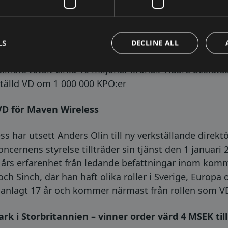
less har beslutat att genomföra en riktad nyemiss
LS
DECLINE ALL
ess har beslutat att genomföra en riktad nyemission
illförs totalt cirka 10 miljoner kronor. Vidare beslut
ställd VD om 1 000 000 KPO:er
 VD för Maven Wireless
ss har utsett Anders Olin till ny verkställande direkt
oncernens styrelse tillträder sin tjänst den 1 januari 
 års erfarenhet från ledande befattningar inom ko
och Sinch, där han haft olika roller i Sverige, Europa
nlagt 17 år och kommer närmast från rollen som VD 
k i Storbritannien – vinner order värd 4 MSEK till