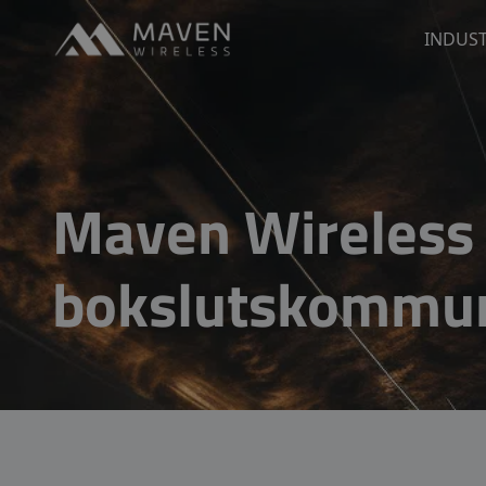
Maven Wireless
INDUST
Go to content
Maven Wireless 
bokslutskommun