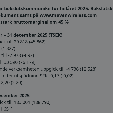
ar bokslutskommuniké för helåret 2025. Bokslut
t dokument samt på www.mavenwireless.com
stark bruttomarginal om 45 %
er – 31 december 2025 (TSEK)
 till 29 818 (45 862)
 (1 327)
ill -7 978 (-692)
l 33 590 (76 179)
nde verksamheten uppgick till -4 736 (12 528)
h efter utspädning SEK -0,17 (-0,02)
2,20 (2,20)
december 2025
k till 183 001 (188 790)
1 651)