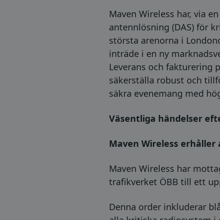
Maven Wireless har, via en 
antennlösning (DAS) för kr
största arenorna i London
inträde i en ny marknadsv
Leverans och fakturering p
säkerställa robust och til
säkra evenemang med hög 
Väsentliga händelser eft
Maven Wireless erhåller
Maven Wireless har mottag
trafikverket ÖBB till ett u
Denna order inkluderar blå