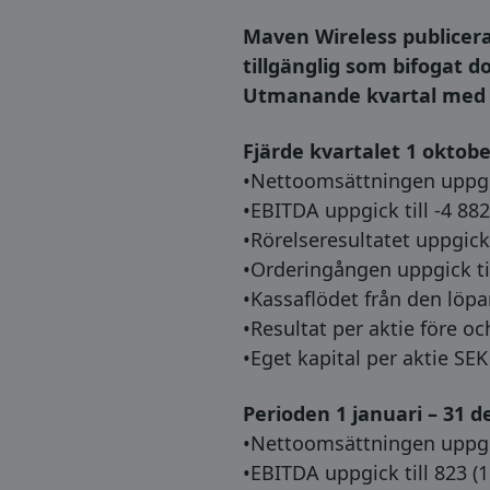
Maven Wireless publicer
tillgänglig som bifoga
Utmanande kvartal med 
Fjärde kvartalet 1 oktob
•Nettoomsättningen uppgick
•EBITDA uppgick till -4 882
•Rörelseresultatet uppgick t
•Orderingången uppgick til
•Kassaflödet från den löpa
•Resultat per aktie före oc
•Eget kapital per aktie SEK 
Perioden 1 januari – 31 
•Nettoomsättningen uppgic
•EBITDA uppgick till 823 (1