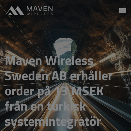
Maven Wireless
Go to content
Maven Wireless
Sweden AB erhåller
order på 13 MSEK
från en turkisk
systemintegratör