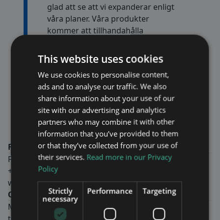
glad att se att vi expanderar enligt
våra planer. Våra produkter
kommer att tillhandahålla
högkvalitativ, redundant och säker
radiotäckning för polis, ambulans
This website uses cookies
och brandkår i de turkiska
We use cookies to personalise content,
vägtunnlarna, vilket också visar
ads and to analyse our traffic. We also
vår produktplattforms förmåga
share information about your use of our
och flexibilitet, säger Fredrik
site with our advertising and analytics
Ekström, VD för Maven Wireless.
partners who may combine it with other
information that you’ve provided to them
or that they’ve collected from your use of
För mer information, kontakta:
their services.
Read more in our Privacy
Fredrik Ekström, CEO
Policy
+46-8-760 43 00
www.mavenwireless.com
Strictly
Performance
Targeting
Om Maven Wireless
necessary
Maven Wireless erbjuder banbrytande lösningar för
trådlös inomhustäckning.