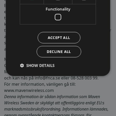
Bolaget erbjuder end-to-end digitala lösningar med
Functionality
enastående prestanda. Produkterna säkerställer
trådlös täckning för såväl kritiska tjänster som
konsumenttjänster och används i tunnlar, tåg,
tunnelbanor, arenor, byggnader och mer. Vi brinner för
att göra samhället och våra kunders och
ACCEPT ALL
slutanvändares liv bättre, enklare och säkrare genom
att leverera 100% trådlös täckning.
DECLINE ALL
Maven Wireless är noterat på Nasdaq First North
Growth Market och aktien handlas med kortnamn
SHOW DETAILS
MAVEN. FNCA Sweden AB är utsedd Certified Adviser
och kan nås på
info@fnca.se
eller 08-528 003 99.
För mer information, vänligen gå till:
www.mavenwireless.com
Denna information är sådan information som Maven
Wireless Sweden är skyldigt att offentliggöra enligt EU:s
marknadsmissbruksförordning. Informationen lämnades,
genom ovanstående kontaktpersons försorg, för