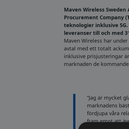
Maven Wireless Sweden AB
Procurement Company (TP
teknologier inklusive 5G.
leveranser till och med 
Maven Wireless har under 4
avtal med ett totalt acku
inklusive prisjusteringar 
marknaden de kommande 
“Jag är mycket g
marknadens bästa
fördjupa våra re
fram emot att äve
med ett nära tek