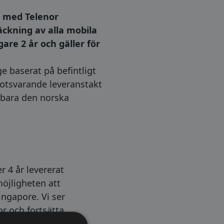
l med Telenor
ckning av alla mobila
are 2 år och gäller för
e baserat på befintligt
motsvarande leveranstakt
r bara den norska
 4 år levererat
öjligheten att
ingapore. Vi ser
or och fortsätta
 för Maven