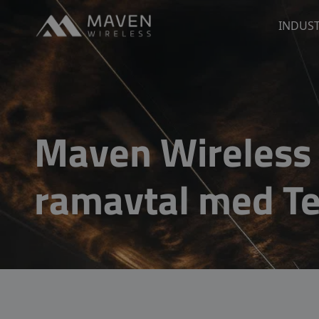
Maven Wireless
INDUST
Go to content
Maven Wireless s
ramavtal med Te