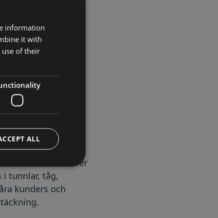
re information
mbine it with
use of their
unctionality
ACCEPT ALL
dukterna säkerställer
i tunnlar, tåg,
våra kunders och
 täckning.