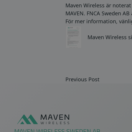
Maven Wireless är notera
MAVEN. FNCA Sweden AB är 
För mer information, vänlig
Maven Wireless si
Previous Post
Sidfot
MAVEN WIRELESS SWEDEN AB