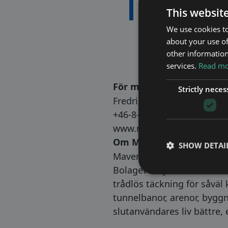
This websit
Wireless.
We use cookies to
about your use of
other information
services.
Read mor
För mer information, kon
Strictly neces
Fredrik Ekström, CEO
+46-8-760 43 00
www.mavenwireless.com
Om Maven Wireless
SHOW DETAI
Maven Wireless erbjuder b
Bolaget erbjuder end-to-e
trådlös täckning för såväl
tunnelbanor, arenor, byggn
slutanvändares liv bättre,