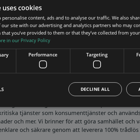
e uses cookies
 personalise content, ads and to analyse our traffic. We also sha
 our site with our advertising and analytics partners who may co
 that you’ve provided to them or that they’ve collected from your 
e in our Privacy Policy
takta:
sary
Performance
Targeting
F
LS
DECLINE ALL
anbrytande lösningar för trådlös inomhustäckning.
nd digitala lösningar med enastående prestanda. Pro
 kritiska tjänster som konsumenttjänster och används 
ader och mer. Vi brinner för att göra samhället och 
 enklare och säkrare genom att leverera 100% trådlös