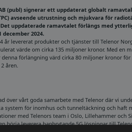
 (publ) signerar ett uppdaterat globalt ramavta
C) avseende utrustning och mjukvara för radiotä
 Det uppdaterade ramavtalet förlängs med ytterlig
31 december 2024.
 år levererat produkter och tjänster till Telenor Norg
mulerat värde om cirka 135 miljoner kronor. Med en 
är denna förlängning värd cirka 80 miljoner kronor fö
2 åren.
lad över vårt goda samarbete med Telenor där vi under
 system för inomhus och tunneltäckning och haft m
lationer med Telenors team i Oslo, Lillehammer och S
n börja leverera banbrytande 5G lösningar till Telen
nik- och affärssamarbete.” säger Fredrik Ekström VD