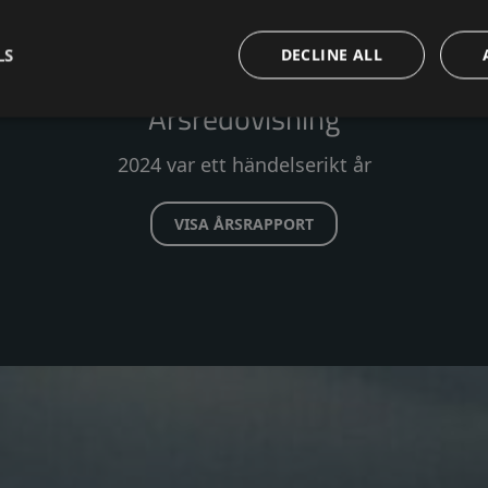
LS
DECLINE ALL
Årsredovisning
2024 var ett händelserikt år
VISA ÅRSRAPPORT