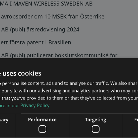
MMA I MAVEN WIRELESS SWEDEN AB
r avropsorder om 10 MSEK från Österrike
AB (publ) årsredovisning 2024
ett första patent i Brasilien
AB (publ) publicerar bokslutskommuniké för
e uses cookies
tion av Maven Wireless bokslutskommuniké för 2024
 personalise content, ads and to analyse our traffic. We also sha
 our site with our advertising and analytics partners who may co
Next
 that you’ve provided to them or that they’ve collected from your 
e in our Privacy Policy
sary
Performance
Targeting
F