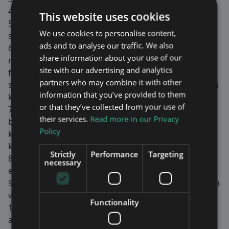
4. Val av en (1) eller två (2) justeringspersoner;
This website uses cookies
5. Prövning av om bolagsstämman blivit behörigen
We use cookies to personalise content,
sammankallad;
ads and to analyse our traffic. We also
6. Framläggande av årsredovisningen och
share information about your use of our
revisionsberättelsen samt, i förekommande
site with our advertising and analytics
fall, koncernredovisningen och revisionsberättelsen
partners who may combine it with other
samt, i förekommande fall, koncernredovisningen och
information that you’ve provided to them
koncern revisionsberättelsen;
or that they’ve collected from your use of
7. Beslut om fastställande av resultaträkningen och
their services.
Read more in our Privacy
balansräkningen samt, i förekommande fall,
Policy
koncernresultaträkningen och
koncernbalansräkningen;
Strictly
Performance
Targeting
8. Beslut om dispositioner beträffande bolagets vinst
necessary
eller förlust enligt den fastställda balansräkningen;
9. Beslut om ansvarsfrihet åt styrelseledamöterna och
verkställande direktören;
Functionality
10. Fastställande av antalet styrelseledamöter och
antalet revisorer och eventuella revisorssuppleanter;