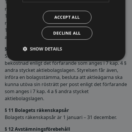
11. Fastställande av arvoden åt styrelsen och
revisorer;
12. Val av styrelseledamöter, revisorer och eventuella
ACCEPT ALL
revisorssuppleanter; samt
13. Annat ärende som ankommer på stämman enligt
DECLINE ALL
aktiebolagslagen eller bolagsordningen.
§ 10 Fullmaktsinsamling och poströstning
SHOW DETAILS
Styrelsen får samla in fullmakter på bolagets
bekostnad enligt det förfarande som anges i 7 kap. 4 §
andra stycket aktiebolagslagen. Styrelsen får även,
införa en bolagsstämma, besluta att aktieägarna ska
kunna utöva sin rösträtt per post enligt det förfarande
som anges i 7 kap. 4 a § andra stycket
aktiebolagslagen.
§ 11 Bolagets räkenskapsår
Bolagets räkenskapsår är 1 januari – 31 december.
§ 12 Avstämningsförebehåll