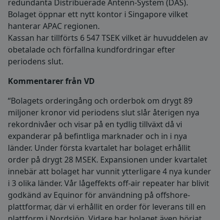
redundanta Distribuerade Antenn-System (DAS).
Bolaget öppnar ett nytt kontor i Singapore vilket
hanterar APAC regionen.
Kassan har tillförts 6 547 TSEK vilket är huvuddelen av
obetalade och förfallna kundfordringar efter
periodens slut.
Kommentarer från VD
“Bolagets orderingång och orderbok om drygt 89
miljoner kronor vid periodens slut slår återigen nya
rekordnivåer och visar på en tydlig tillväxt då vi
expanderar på befintliga marknader och in i nya
länder. Under första kvartalet har bolaget erhållit
order på drygt 28 MSEK. Expansionen under kvartalet
innebär att bolaget har vunnit ytterligare 4 nya kunder
i 3 olika länder. Vår lågeffekts off-air repeater har blivit
godkänd av Equinor för användning på offshore-
plattformar, där vi erhållit en order för leverans till en
plattform i Nordsjön. Vidare har bolaget även börjat