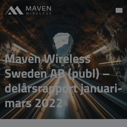
Maven Wireless
Go to content
Maven Wireless
Sweden AB (publ) –
delårsrapport januari-
mars 2022