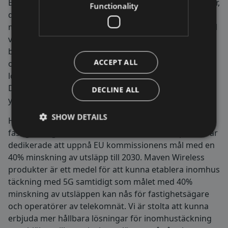
Bolagets expansion fortsätter inom befintliga regioner,
Functionality
därtill görs affärsutveckling på amerikanska
marknaden. Expansionen understöds ytterligare av till
viss del försvagad konkurrens där konkurrerande
bolag uppvisar mycket sämre leveransförmåga samt
ACCEPT ALL
oförmåga att erbjuda moderna produkter och
lösningar vilka är fullt ut digitala med stöd för 5G.
Detta sammantaget ger oss möjligheter att erövra
DECLINE ALL
ytterligare projekt.
SHOW DETAILS
Hållbarhet är fortsatt viktigt för bland annat
fastighetsägare och vi ser flera länder i Europa som är
dedikerade att uppnå EU kommissionens mål med en
40% minskning av utsläpp till 2030. Maven Wireless
produkter är ett medel för att kunna etablera inomhus
täckning med 5G samtidigt som målet med 40%
minskning av utsläppen kan nås för fastighetsägare
och operatörer av telekomnät. Vi är stolta att kunna
erbjuda mer hållbara lösningar för inomhustäckning