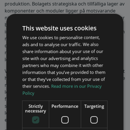
produktion. Bolagets strategiska och tillfälliga lager av
komponenter och moduler ligger på motsvarande
nivå som föregående kvartal om ca 8 MSEK. Vidare har
bolagets utvecklingsavdelning under kvartalet
This website uses cookies
introducerat nya kretskortsvarianter i produktion som
We use cookies to personalise content,
möjliggör fler alternativa komponentval. Syftet med
ads and to analyse our traffic. We also
detta är att ge fabriken ett enklare och snabbare
share information about your use of our
materialflöde och därigenom förbättra vår
site with our advertising and analytics
leveransförmåga.
partners who may combine it with other
Vidare konstaterar jag att bruttomarginal för kvartalet
information that you’ve provided to them
har pressats ner till 28% vilket beror på tillfälligt dyrare
or that they’ve collected from your use of
materialinköp samt en ofördelaktig produktmix som
their services.
Read more in our Privacy
levererats under kvartalet. Bolaget genererar en
Policy
förlust för kvartalet vilket också beror på kostnader i
samband med expansionen av bolaget samt
Strictly
Performance
Targeting
necessary
leveransproblem orsakad av brist på IC komponenter
enligt ovan.