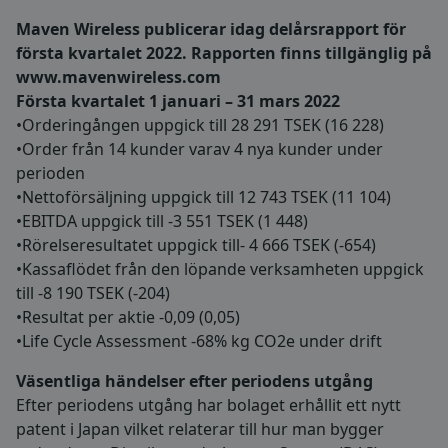
Maven Wireless publicerar idag delårsrapport för
första kvartalet 2022. Rapporten finns tillgänglig på
www.mavenwireless.com
Första kvartalet 1 januari – 31 mars 2022
•Orderingången uppgick till 28 291 TSEK (16 228)
•Order från 14 kunder varav 4 nya kunder under
perioden
•Nettoförsäljning uppgick till 12 743 TSEK (11 104)
•EBITDA uppgick till -3 551 TSEK (1 448)
•Rörelseresultatet uppgick till- 4 666 TSEK (-654)
•Kassaflödet från den löpande verksamheten uppgick
till -8 190 TSEK (-204)
•Resultat per aktie -0,09 (0,05)
•Life Cycle Assessment -68% kg CO2e under drift
Väsentliga händelser efter periodens utgång
Efter periodens utgång har bolaget erhållit ett nytt
patent i Japan vilket relaterar till hur man bygger