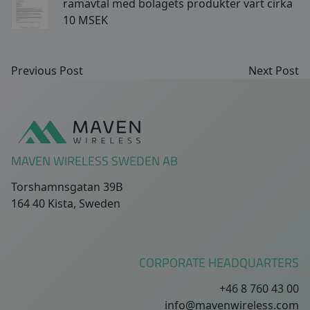
ramavtal med bolagets produkter värt cirka
10 MSEK
Previous Post
Next Post
Sidfot
MAVEN WIRELESS SWEDEN AB
Torshamnsgatan 39B
164 40 Kista, Sweden
CORPORATE HEADQUARTERS
+46 8 760 43 00
info@mavenwireless.com