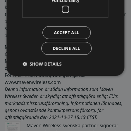
trådlös täckning för såväl kritiska tjänster som
Functionality
konsumenttjänster och används i tunnlar, tåg,
tunnelbanor, arenor, byggnader och mer. Vi brinner för
att göra samhället och våra kunders och
slutanvändares liv bättre, enklare och säkrare genom
ACCEPT ALL
att leverera 100% trådlös täckning.
Maven Wireless är noterat på Nasdaq First North
DECLINE ALL
Growth Market och aktien handlas med kortnamn
MAVEN. FNCA Sweden AB är utsedd Certified Adviser
SHOW DETAILS
och kan nås på
info@fnca.se
eller 08-528 003 99.
För mer information, vänligen gå till:
www.mavenwireless.com
Denna information är sådan information som Maven
Wireless Sweden är skyldigt att offentliggöra enligt EU:s
marknadsmissbruksförordning. Informationen lämnades,
genom ovanstående kontaktpersons försorg, för
offentliggörande den 2021-10-27 15:19 CEST.
Maven Wireless svenska partner signerar