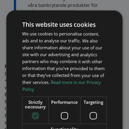
våra banbrytande produkter för
blåljusradio till Trafikverket och är
glada över att Trafikverket nu valt
This website uses cookies
vår partner och våra produkter
för detta nya ramavtal.” säger
We use cookies to personalise content,
Fredrik Ekström VD för Maven
ads and to analyse our traffic. We also
Wireless
share information about your use of our
site with our advertising and analytics
partners who may combine it with other
För mer information, kontakta:
information that you’ve provided to them
Fredrik Ekström, CEO
or that they’ve collected from your use of
+46-8-760 43 00
their services.
Read more in our Privacy
www.mavenwireless.com
Policy
Om Maven Wireless
Maven Wireless erbjuder banbrytande lösningar för
Strictly
Performance
Targeting
necessary
trådlös inomhustäckning.
Bolaget erbjuder end-to-end digitala lösningar med
enastående prestanda. Produkterna säkerställer