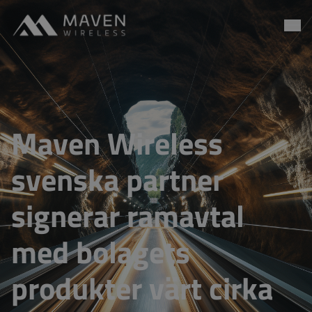
Maven Wireless
Go to content
Maven Wireless
svenska partner
signerar ramavtal
med bolagets
produkter värt cirka