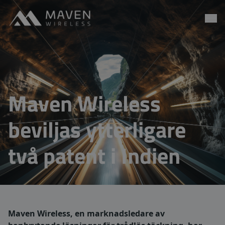
Maven Wireless
Go to content
Maven Wireless
beviljas ytterligare
två patent i Indien
Maven Wireless, en marknadsledare av