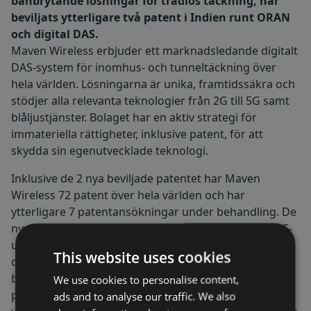
banbrytande lösningar för trådlös täckning, har
beviljats ytterligare två patent i Indien runt ORAN
och digital DAS.
Maven Wireless erbjuder ett marknadsledande digitalt
DAS-system för inomhus- och tunneltäckning över
hela världen. Lösningarna är unika, framtidssäkra och
stödjer alla relevanta teknologier från 2G till 5G samt
blåljustjänster. Bolaget har en aktiv strategi för
immateriella rättigheter, inklusive patent, för att
skydda sin egenutvecklade teknologi.
Inklusive de 2 nya beviljade patentet har Maven
Wireless 72 patent över hela världen och har
ytterligare 7 patentansökningar under behandling. De
nya patenten i Indien täcker nyckelelement i hur DAS-
utrustningen (Distributed Antenna System) skickar
This website uses cookies
digital data över höghastighetsfiber samt hur man
bygger ORAN baserade multioperatör DAS. Båda
We use cookies to personalise content,
patenten stöder och skyddar Maven Wireless
ads and to analyse our traffic. We also