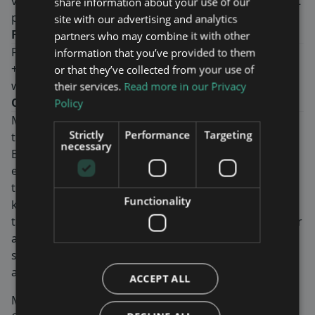
verksamhet i Indien specifikt och i ett generellt globalt
share information about your use of our
perspektiv.
site with our advertising and analytics
För mer information, kontakta:
partners who may combine it with other
Fredrik Ekström, CEO
information that you’ve provided to them
+46-8-760 43 00
or that they’ve collected from your use of
www.mavenwireless.com
their services.
Read more in our Privacy
Om Maven Wireless
Policy
Maven Wireless erbjuder banbrytande lösningar för
Strictly
Performance
Targeting
trådlös inomhustäckning.
necessary
Bolaget erbjuder end-to-end digitala lösningar med
enastående prestanda. Produkterna säkerställer
trådlös täckning för såväl kritiska tjänster som
Functionality
konsumenttjänster och används i tunnlar, tåg,
tunnelbanor, arenor, byggnader och mer. Vi brinner för
att göra samhället och våra kunders och
slutanvändares liv bättre, enklare och säkrare genom
att leverera 100% trådlös täckning.
ACCEPT ALL
Maven Wireless är noterat på Nasdaq First North