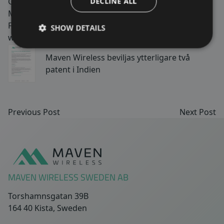
Growth Market och aktien handlas med kortnamn
DECLINE ALL
MAVEN. FNCA Sweden AB är utsedd Certified Adviser.
För mer information, vänligen gå till:
SHOW DETAILS
www.mavenwireless.com
Maven Wireless beviljas ytterligare två
patent i Indien
Previous Post
Next Post
Sidfot
MAVEN WIRELESS SWEDEN AB
Torshamnsgatan 39B
164 40 Kista, Sweden