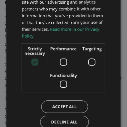
site with our advertising and analytics
För mer information, kontakta:
partners who may combine it with other
Fredrik Ekström, CEO
information that you’ve provided to them
+46-8-760 43 00
or that they’ve collected from your use of
www.mavenwireless.com
their services.
Read more in our Privacy
Om Maven Wireless
Policy
Maven Wireless erbjuder banbrytande lösningar för
trådlös inomhustäckning.
Strictly
Performance
Targeting
Bolaget erbjuder end-to-end digitala lösningar med
necessary
enastående prestanda. Produkterna säkerställer
trådlös täckning för såväl kritiska tjänster som
konsumenttjänster och används i tunnlar, tåg,
Functionality
tunnelbanor, arenor, byggnader och mer. Vi brinner för
att göra samhället och våra kunders och
slutanvändares liv bättre, enklare och säkrare genom
att leverera 100% trådlös täckning.
ACCEPT ALL
Maven Wireless är noterat på Nasdaq First North
Growth Market och aktien handlas med kortnamn
DECLINE ALL
MAVEN. FNCA Sweden AB är utsedd Certified Adviser.