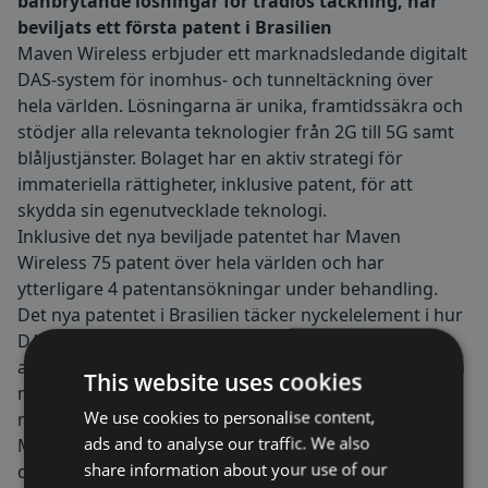
banbrytande lösningar för trådlös täckning, har
beviljats ett första patent i Brasilien
Maven Wireless erbjuder ett marknadsledande digitalt
DAS-system för inomhus- och tunneltäckning över
hela världen. Lösningarna är unika, framtidssäkra och
stödjer alla relevanta teknologier från 2G till 5G samt
blåljustjänster. Bolaget har en aktiv strategi för
immateriella rättigheter, inklusive patent, för att
skydda sin egenutvecklade teknologi.
Inklusive det nya beviljade patentet har Maven
Wireless 75 patent över hela världen och har
ytterligare 4 patentansökningar under behandling.
Det nya patentet i Brasilien täcker nyckelelement i hur
DAS-utrustningen (Distributed Antenna System)
automatiskt konfigurerar sig själv beroende på extern
This website uses cookies
miljö samt hur man gör DAS redundant och
We use cookies to personalise content,
motståndskraftig. Detta patent stöder och skyddar
ads and to analyse our traffic. We also
Maven Wireless verksamhet och vidare expansion på
share information about your use of our
den amerikanska kontinenten.