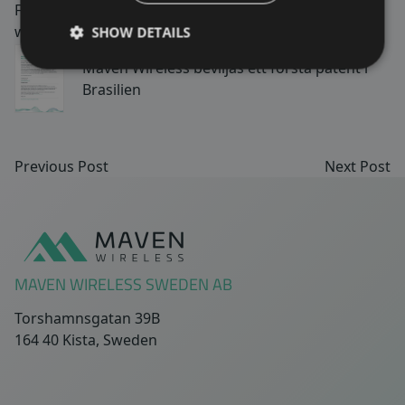
För mer information, vänligen gå till:
www.mavenwireless.com
SHOW DETAILS
Maven Wireless beviljas ett första patent i
Brasilien
Previous Post
Next Post
Sidfot
MAVEN WIRELESS SWEDEN AB
Torshamnsgatan 39B
164 40 Kista, Sweden